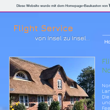
Diese Website wurde mit dem Homepage-Baukasten von
Flight Service
von Insel zu Insel...
H
Fl
No
Nor
Lan
Die
und
Fee