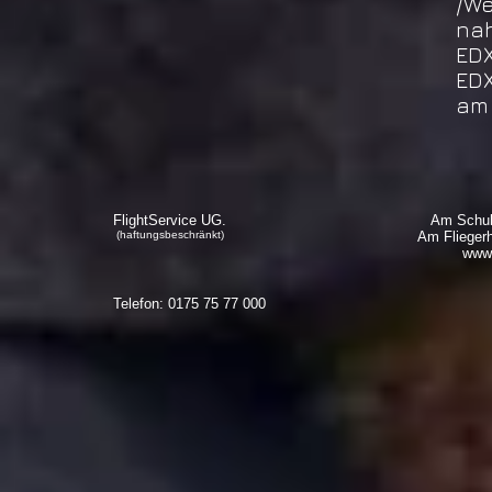
/We
na
EDX
EDX
am 
FlightService UG.
Am Schul
(haftungsbeschränkt)
Am Flieger
www.
Telefon: 0175 75 77 000